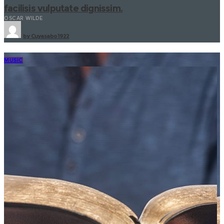
facilisis vulputate dignissim.
OSCAR WILDE
by
Cuyasabo1922
MUSIC