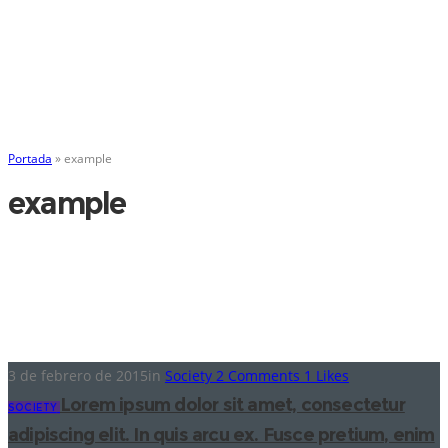
Portada
»
example
example
3 de febrero de 2015
in
Society
2
Comments
1
Likes
Lorem ipsum dolor sit amet, consectetur
SOCIETY
adipiscing elit. In quis arcu ex. Fusce pretium, enim