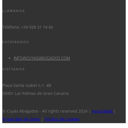
LLÁMANOS
Teléfono: +34 928 31 14 66
ESCRÍBENOS
INFO@CUYASABOGADOS.COM
VISÍTANOS
Plaza Santa Isabel n.1. 4B
35001 Las Palmas de Gran Canaria
© Cuyás Abogados - All rights reserved 2024 |
Aviso legal
|
Privacidad de datos
|
Política de cookies