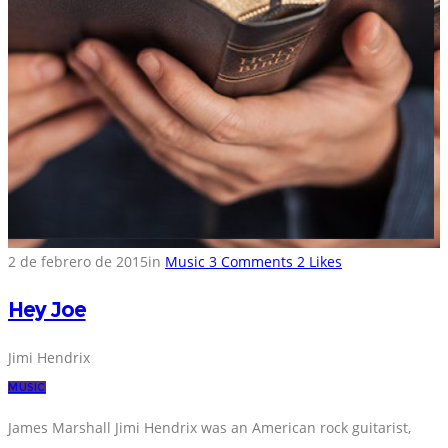
2 de febrero de 2015
in
Music
3
Comments
2
Likes
Hey Joe
Jimi Hendrix
MUSIC
James Marshall Jimi Hendrix was an American rock guitarist,