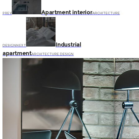
Apartment interior
ARCHITECTURE
PREV
Industrial
DESIGN
NEXT
apartment
ARCHITECTURE DESIGN