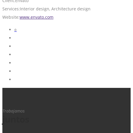
Client:
Envato
Services:
Interior design, Architecture design
Website:
www.envato.com
0
Trabajamos
juntos