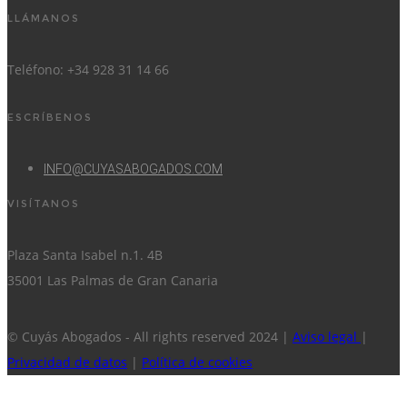
LLÁMANOS
Teléfono: +34 928 31 14 66
ESCRÍBENOS
INFO@CUYASABOGADOS.COM
VISÍTANOS
Plaza Santa Isabel n.1. 4B
35001 Las Palmas de Gran Canaria
© Cuyás Abogados - All rights reserved 2024 |
Aviso legal
|
Privacidad de datos
|
Política de cookies