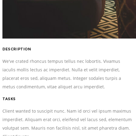
DESCRIPTION
We've crated rhoncus tempus tellus nec lobortis. Vivamus
iaculis mollis lectus ac imperdiet. Nulla et velit imperdiet,
placerat eros sed, aliquam metus. Integer sodales turpis a
metus condimentum, vitae aliquet arcu imperdiet.
TASKS
Client wanted to suscipit nunc. Nam id orci vel ipsum maximus
imperdiet. Aliquam erat orci, eleifend vel lacus sed, elementum
volutpat sem. Mauris non facilisis nisl, sit amet pharetra diam.