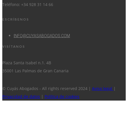
Teléfono: +34 928 31 14 66
ESCRÍBENOS
INFO@CUYASABOGADOS.COM
VISÍTANOS
Plaza Santa Isabel n.1. 4B
35001 Las Palmas de Gran Canaria
© Cuyás Abogados - All rights reserved 2024 |
Aviso legal
|
Privacidad de datos
|
Política de cookies