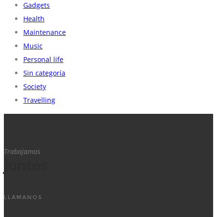
Gadgets
Health
Maintenance
Music
Personal life
Sin categoría
Society
Travelling
Trabajamos
juntos
LLÁMANOS