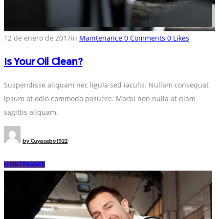
12 de enero de 2017
in
Maintenance
0
Comments
0
Likes
Is Your Oil Clean?
Suspendisse aliquam nec ligula sed iaculis. Nullam consequat
ipsum at odio commodo posuere. Morbi non nulla at diam
sagittis aliquam.
by
Cuyasabo1922
MAINTENANCE