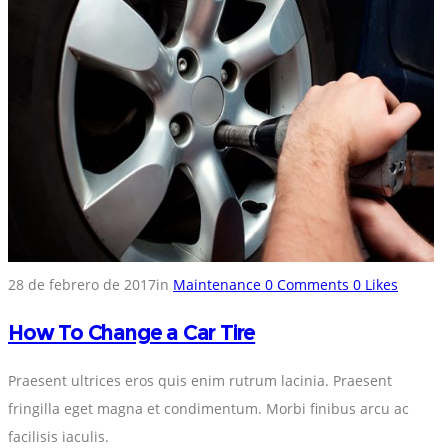
28 de febrero de 2017
in
Maintenance
0
Comments
0
Likes
How To Change a Car Tire
Praesent ultrices eros quis enim rutrum lacinia. Praesent
fringilla eget magna et condimentum. Morbi finibus arcu ac
facilisis iaculis.