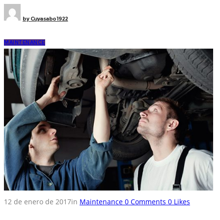
by
Cuyasabo1922
MAINTENANCE
12 de enero de 2017
in
Maintenance
0
Comments
0
Likes