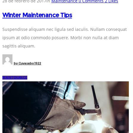
28 de febrero de 2017
in
Maintenance
0
Comments
2
Likes
Winter Maintenance Tips
Suspendisse aliquam nec ligula sed iaculis. Nullam consequat
ipsum at odio commodo posuere. Morbi non nulla at diam
sagittis aliquam.
by
Cuyasabo1922
MAINTENANCE