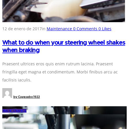
12 de enero de 2017
in
Maintenance
0
Comments
0
Likes
What to do when your steering wheel shakes
when braking
Praesent ultrices eros quis enim rutrum lacinia. Praesent
fringilla eget magna et condimentum. Morbi finibus arcu ac
facilisis iaculis.
by
Cuyasabo1922
MAINTENANCE