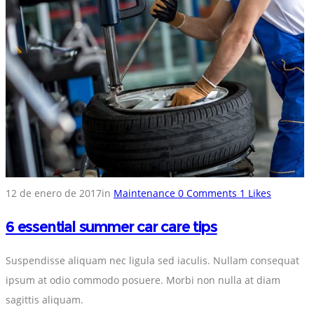
12 de enero de 2017
in
Maintenance
0
Comments
1
Likes
6 essential summer car care tips
Suspendisse aliquam nec ligula sed iaculis. Nullam consequat
ipsum at odio commodo posuere. Morbi non nulla at diam
sagittis aliquam.