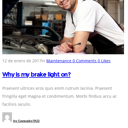
12 de enero de 2017
in
Maintenance
0
Comments
0
Likes
Why is my brake light on?
Praesent ultrices eros quis enim rutrum lacinia. Praesent
fringilla eget magna et condimentum. Morbi finibus arcu ac
facilisis iaculis.
by
Cuyasabo1922