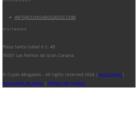
ESCRÍBENOS
INFO@CUYASABOGADOS.COM
VISÍTANOS
Plaza Santa Isabel n.1. 4B
35001 Las Palmas de Gran Canaria
© Cuyás Abogados - All rights reserved 2024 |
Aviso legal
|
Privacidad de datos
|
Política de cookies